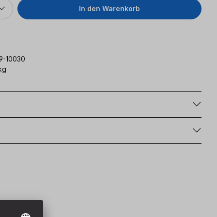
In den Warenkorb
79-10030
kg
g