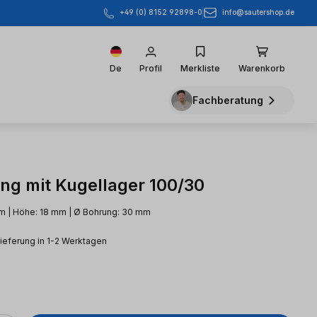
info@sautershop.de
+49 (0) 8152 92898-0
De
Profil
Merkliste
Warenkorb
Fachberatung
ing mit Kugellager 100/30
m | Höhe: 18 mm | Ø Bohrung: 30 mm
Lieferung in 1-2 Werktagen
eis: