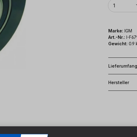
Anzahl
1
Marke:
IGM
Art.-Nr.:
I-F6
Gewicht:
0.9 
Lieferumfan
Hersteller
100 mm