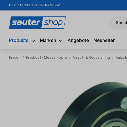
Unsere Fachberater sind für Sie da!
m Hauptinhalt springen
Zur Suche springen
Zur Hauptnavigation springen
Suchb
Produkte
Marken
Angebote
Neuheiten
Fräsen
/
Fräskopf / Messerköpfe
/
Anlauf- & Reduzierring
/
Anlauf
Bildergalerie überspringen