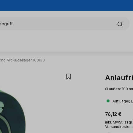
egriff
ring Mit Kugellager 100/30
Anlaufr
Ø außen: 100 m
Auf Lager, 
Regulärer Pr
76,12 €
inkl. MwSt. zzgl.
Versandkosten