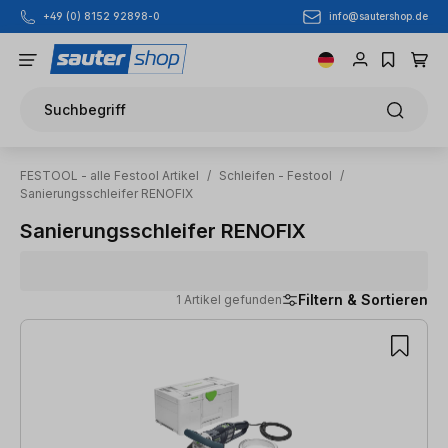
info@sautershop.de
+49 (0) 8152 92898-0
Zum Hauptinhalt springen
Suchbegriff
FESTOOL - alle Festool Artikel
/
Schleifen - Festool
/
Sanierungsschleifer RENOFIX
Sanierungsschleifer RENOFIX
Filtern & Sortieren
1 Artikel gefunden
1 Artikel gefunden