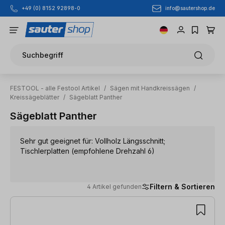
info@sautershop.de
+49 (0) 8152 92898-0
Zum Hauptinhalt springen
Suchbegriff
FESTOOL - alle Festool Artikel
/
Sägen mit Handkreissägen
/
Kreissägeblätter
/
Sägeblatt Panther
Sägeblatt Panther
Sehr gut geeignet für: Vollholz Längsschnitt;
Tischlerplatten (empfohlene Drehzahl 6)
Filtern & Sortieren
4 Artikel gefunden
4 Artikel gefunden