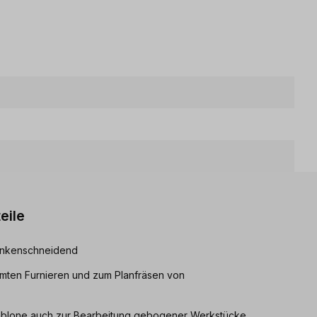
eile
lankenschneidend
mten Furnieren und zum Planfräsen von
ablone auch zur Bearbeitung gebogener Werkstücke