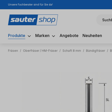
Unsere Fachberater sind für Sie da!
m Hauptinhalt springen
Zur Suche springen
Zur Hauptnavigation springen
Suchb
Produkte
Marken
Angebote
Neuheiten
Fräsen
/
Oberfräser / HM-Fräser
/
Schaft 8 mm
/
Bündigfräser
/
B
Bildergalerie überspringen