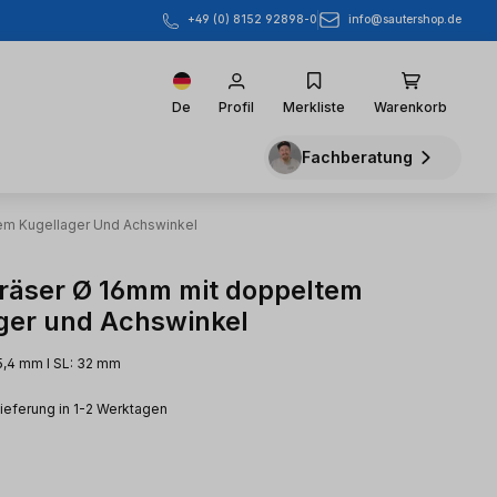
info@sautershop.de
+49 (0) 8152 92898-0
De
Profil
Merkliste
Warenkorb
Fachberatung
em Kugellager Und Achswinkel
räser Ø 16mm mit doppeltem
ger und Achswinkel
25,4 mm l SL: 32 mm
Lieferung in 1-2 Werktagen
eis: