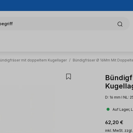
egriff
ündigfräser mit doppeltem Kugellager
/
Bündigfräser Ø 16Mm Mit Doppelt
Bündigf
Kugella
D: 16 mm l NL: 
Auf Lager, 
Regulärer Pr
62,20 €
inkl. MwSt. zzgl.