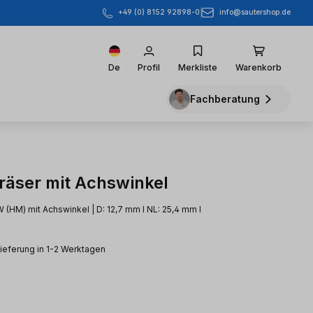
info@sautershop.de
+49 (0) 8152 92898-0
De
Profil
Merkliste
Warenkorb
Fachberatung
räser mit Achswinkel
 (HM) mit Achswinkel | D: 12,7 mm l NL: 25,4 mm l
Lieferung in 1-2 Werktagen
eis: