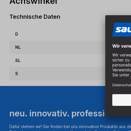
Achswinkel
Technische Daten
D
NL
SL
S
neu. innovativ. professionell.
Dafür stehen wir! Sie finden bei uns innovative Produkte aus d