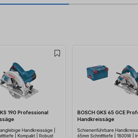
S 190 Professional
BOSCH GKS 65 GCE Prof
ssäge
Handkreissäge
 langlebige Handkreissäge |
Schienenführbare Handkreiss
tttiefe | Kompakt | Robust
65mm Schnitttiefe | 1800W | I