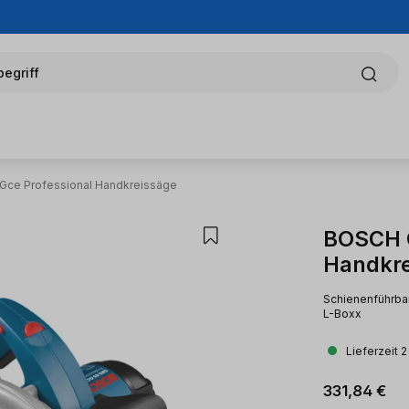
egriff
 Gce Professional Handkreissäge
BOSCH G
Handkre
Schienenführbar
L-Boxx
Lieferzeit 
Regulärer Pr
331,84 €