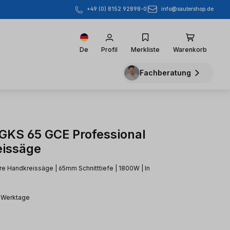
info@sautershop.de
+49 (0) 8152 92898-0
De
Profil
Merkliste
Warenkorb
Fachberatung
KS 65 GCE Professional
issäge
e Handkreissäge | 65mm Schnitttiefe | 1800W | In
2 Werktage
eis: