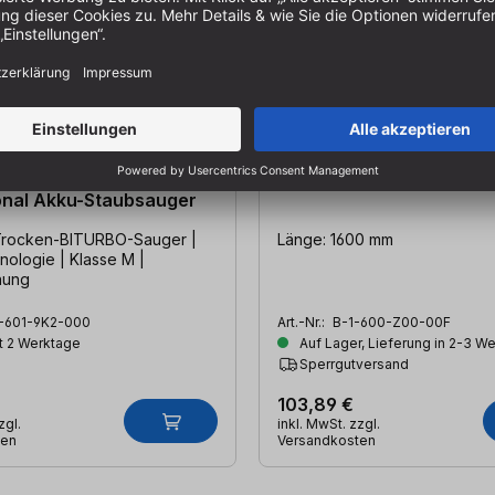
AS 18V-12 MC
Bosch Führungsschiene
onal Akku-Staubsauger
Trocken-BITURBO-Sauger |
Länge: 1600 mm
nologie | Klasse M |
nung
-601-9K2-000
Art.-Nr.:
B-1-600-Z00-00F
t 2 Werktage
Auf Lager, Lieferung in 2-3 W
Sperrgutversand
103,89 €
zgl.
inkl. MwSt. zzgl.
ten
Versandkosten