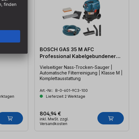
 FSN 1600
BOSCH GAS 35 M AFC
Professional Kabelgebundener
Sauger
Vielseitiger Nass-Trocken-Sauger |
Automatische Filterreinigung | Klasse M |
Komplettausstattung
Art.-Nr.:
B-0-601-9C3-100
erktagen
Lieferzeit 2 Werktage
804,94 €
inkl. MwSt. zzgl.
Versandkosten