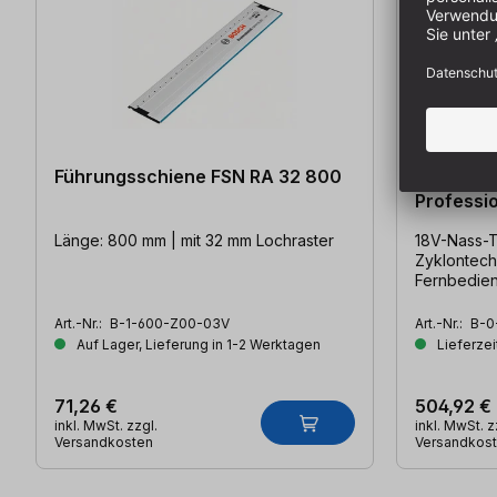
Führungsschiene FSN RA 32 800
BOSCH G
Professi
Länge: 800 mm | mit 32 mm Lochraster
18V-Nass-
Zyklontech
Fernbedie
Art.-Nr.:
B-1-600-Z00-03V
Art.-Nr.:
B-0
Auf Lager, Lieferung in 1-2 Werktagen
Lieferzei
71,26 €
504,92 €
inkl. MwSt. zzgl.
inkl. MwSt. z
Versandkosten
Versandkos