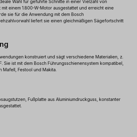
deale Wahl für geführte Schnitte in einer Vielzahl von
st mit einem 1.800-W-Motor ausgestattet und erreicht eine
urde sie für die Anwendung mit dem Bosch
hzahlvorwahl liefert sie einen gleichmäßigen Sägefortschritt
ung
nwendungen konstruiert und sägt verschiedene Materialien, z.
. Sie ist mit dem Bosch Führungsschienensystem kompatibel,
Mafell, Festool und Makita.
bsaugstutzen, Fußplatte aus Aluminiumdruckguss, konstanter
sgestattet.