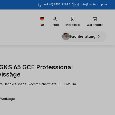
info@sautershop.de
+49 (0) 8152 92898-0
De
Profil
Merkliste
Warenkorb
Fachberatung
KS 65 GCE Professional
issäge
e Handkreissäge | 65mm Schnitttiefe | 1800W | Im
2 Werktage
eis: