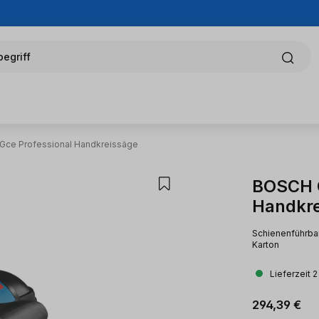
egriff
 Gce Professional Handkreissäge
BOSCH G
Handkre
Schienenführbar
Karton
Lieferzeit 
Regulärer Pr
294,39 €