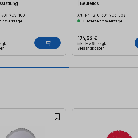
sstattung
| Beutellos
-601-9C3-100
Art.-Nr.:
B-0-601-9C6-302
t 2 Werktage
Lieferzeit 2 Werktage
174,52 €
zgl.
inkl. MwSt. zzgl.
ten
Versandkosten