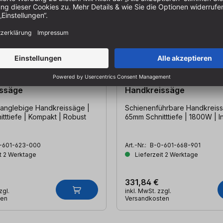
S 190 Professional
BOSCH GKS 65 GCE Prof
ssäge
Handkreissäge
 langlebige Handkreissäge |
Schienenführbare Handkreiss
tttiefe | Kompakt | Robust
65mm Schnitttiefe | 1800W | I
-601-623-000
Art.-Nr.:
B-0-601-668-901
t 2 Werktage
Lieferzeit 2 Werktage
331,84 €
zgl.
inkl. MwSt. zzgl.
ten
Versandkosten