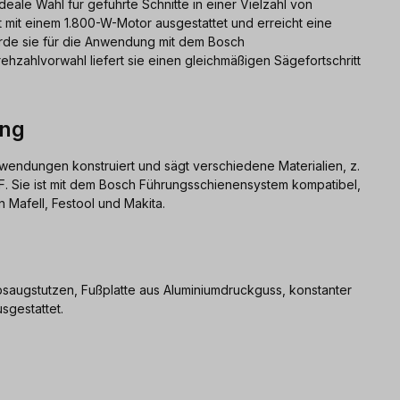
deale Wahl für geführte Schnitte in einer Vielzahl von
st mit einem 1.800-W-Motor ausgestattet und erreicht eine
urde sie für die Anwendung mit dem Bosch
hzahlvorwahl liefert sie einen gleichmäßigen Sägefortschritt
ung
nwendungen konstruiert und sägt verschiedene Materialien, z.
. Sie ist mit dem Bosch Führungsschienensystem kompatibel,
Mafell, Festool und Makita.
bsaugstutzen, Fußplatte aus Aluminiumdruckguss, konstanter
sgestattet.