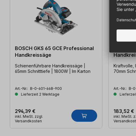
BOSCH GKS 65 GCE Professional
BOSCH GK
Handkreissäge
Handkrei
Schienenführbare Handkreissäge |
Kraftvolle,
65mm Schnitttiefe | 1800W | Im Karton
70mm Schni
Art.-Nr.:
B-0-601-668-900
Art.-Nr.:
B-0
Lieferzeit 2 Werktage
Lieferzei
294,39 €
183,52 €
inkl. MwSt. zzgl.
inkl. MwSt. z
Versandkosten
Versandkos