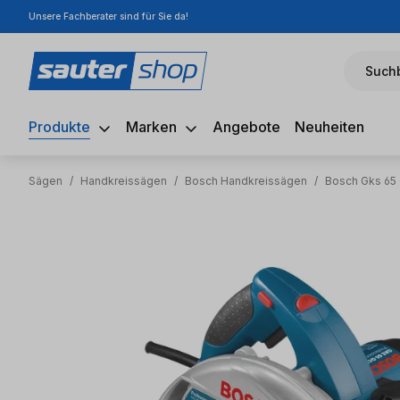
Unsere Fachberater sind für Sie da!
m Hauptinhalt springen
Zur Suche springen
Zur Hauptnavigation springen
Suchb
Produkte
Marken
Angebote
Neuheiten
Sägen
/
Handkreissägen
/
Bosch Handkreissägen
/
Bosch Gks 65
Bildergalerie überspringen