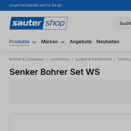
Unsere Fachberater sind für Sie da!
m Hauptinhalt springen
Zur Suche springen
Zur Hauptnavigation springen
Suchb
Produkte
Marken
Angebote
Neuheiten
Bohren & Schrauben
/
Holzbohrer
/
Senker & Senkbohrer
/
Aufste
Senker Bohrer Set WS
7 Artikel gefunden