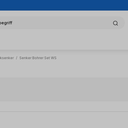
egriff
cksenker
/
Senker Bohrer Set WS