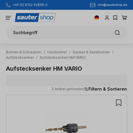
info@sautershop.de
+49 (0) 8152 92898-0
Zum Hauptinhalt springen
Suchbegriff
Bohren & Schrauben
/
Holzbohrer
/
Senker & Senkbohrer
/
Aufstecksenker
/
Aufstecksenker HM VARIO
Aufstecksenker HM VARIO
Filtern & Sortieren
3 Artikel gefunden
3 Artikel gefunden