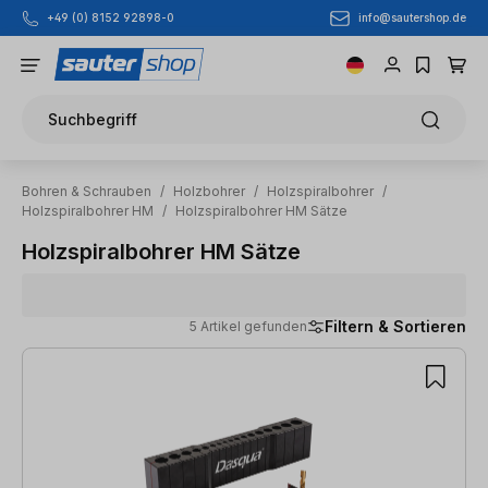
info@sautershop.de
+49 (0) 8152 92898-0
Zum Hauptinhalt springen
Suchbegriff
Bohren & Schrauben
/
Holzbohrer
/
Holzspiralbohrer
/
Holzspiralbohrer HM
/
Holzspiralbohrer HM Sätze
Holzspiralbohrer HM Sätze
Filtern & Sortieren
5 Artikel gefunden
5 Artikel gefunden