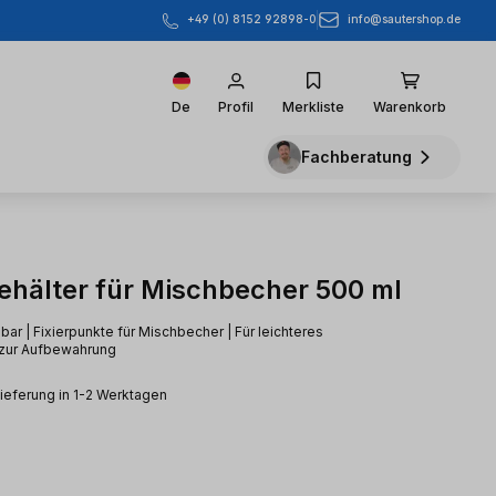
info@sautershop.de
+49 (0) 8152 92898-0
De
Profil
Merkliste
Warenkorb
Fachberatung
hälter für Mischbecher 500 ml
r | Fixierpunkte für Mischbecher | Für leichteres
zur Aufbewahrung
Lieferung in 1-2 Werktagen
eis: