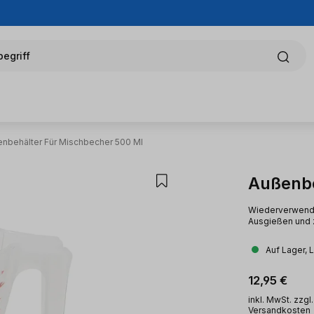
egriff
nbehälter Für Mischbecher 500 Ml
Außenbe
Wiederverwendba
Ausgießen und 
Auf Lager, 
Regulärer Pr
12,95 €
inkl. MwSt. zzgl.
Versandkosten