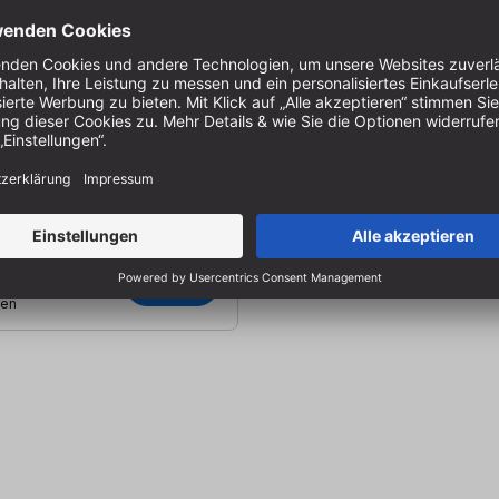
älter für Mischbecher
endbar | Fixierpunkte für
r | Für leichteres Ausgießen
ufbewahrung
RE-1013
, Lieferung in 1-2 Werktagen
zgl.
ten