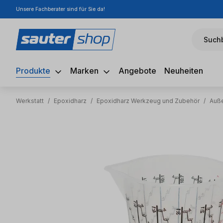
Unsere Fachberater sind für Sie da!
m Hauptinhalt springen
Zur Suche springen
Zur Hauptnavigation springen
Suchb
Produkte
Marken
Angebote
Neuheiten
Werkstatt
/
Epoxidharz
/
Epoxidharz Werkzeug und Zubehör
/
Auße
Bildergalerie überspringen