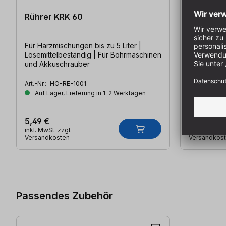
Rührer KRK 60
Außenbeh
1000 ml
Für Harzmischungen bis zu 5 Liter |
Wiederverw
Lösemittelbeständig | Für Bohrmaschinen
Mischbeche
und Akkuschrauber
und zur A
Art.-Nr.:
HO-RE-1001
Art.-Nr.:
HO-
Auf Lager, Lieferung in 1-2 Werktagen
Auf Lager
5,49 €
11,95 €
inkl. MwSt. zzgl.
inkl. MwSt. z
Versandkosten
Versandkos
Produktgalerie überspringen
Passendes Zubehör