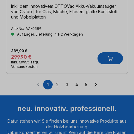
Inkl. dem innovativem OTTOVac Akku-Vakuumsauger
von Grabo | für Glas, Bleche, Fliesen, glatte Kunststoff-
und Möbelplatten
Art.-Nr.:
VA-0589
Auf Lager, Lieferung in 1-2 Werktagen
389,00 €
299,90 €
inkl. MwSt. zzgl.
Versandkosten
1
2
3
4
5
Seite
Seite
Seite
Seite
Seite
neu. innovativ. professionell.
Dafür stehen wir! Sie finden bei uns innovative Produkte aus
der Holzbearbeitung.
Dabei konzentrieren wir uns im Kern auf die Bereiche Fräsen,