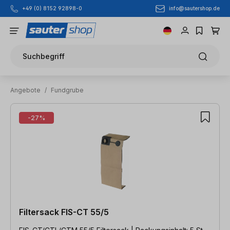
info@sautershop.de
+49 (0) 8152 92898-0
Zum Hauptinhalt springen
Suchbegriff
Angebote
/
Fundgrube
155 Artikel gefunden
-27%
Filtersack FIS-CT 55/5