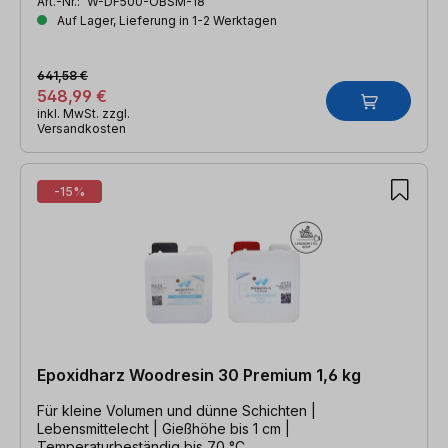
Art.-Nr.:
W-DF500-OBSM-18
Auf Lager, Lieferung in 1-2 Werktagen
641,58 €
548,99 €
inkl. MwSt. zzgl.
Versandkosten
-15%
Epoxidharz Woodresin 30 Premium 1,6 kg
Für kleine Volumen und dünne Schichten |
Lebensmittelecht | Gießhöhe bis 1 cm |
Temperaturbeständig bis 70 °C