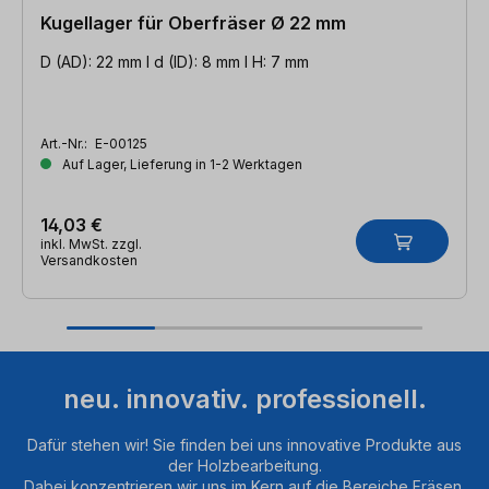
Kugellager für Oberfräser Ø 22 mm
D (AD): 22 mm l d (ID): 8 mm l H: 7 mm
Art.-Nr.:
E-00125
Auf Lager, Lieferung in 1-2 Werktagen
14,03 €
inkl. MwSt. zzgl.
Versandkosten
neu. innovativ. professionell.
Dafür stehen wir! Sie finden bei uns innovative Produkte aus
der Holzbearbeitung.
Dabei konzentrieren wir uns im Kern auf die Bereiche Fräsen,