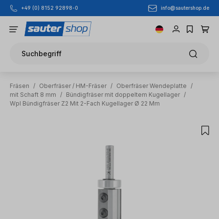
info@sautershop.de
+49 (0) 8152 92898-0
Zum Hauptinhalt springen
Suchbegriff
Fräsen
/
Oberfräser / HM-Fräser
/
Oberfräser Wendeplatte
/
mit Schaft 8 mm
/
Bündigfräser mit doppeltem Kugellager
/
Wpl Bündigfräser Z2 Mit 2-Fach Kugellager Ø 22 Mm
Bildergalerie überspringen