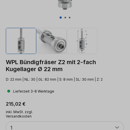
WPL Bündigfräser Z2 mit 2-fach
Kugellager Ø 22 mm
D: 22 mm | NL: 30 | GL: 82 mm | S: 8 mm | SL: 30 mm | Z: 2
Lieferzeit 3-8 Werktage
Regulärer Preis:
215,02 €
inkl. MwSt. zzgl.
Versandkosten
Anzahl
1