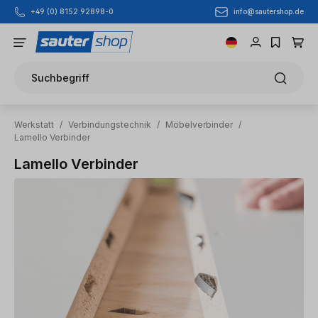
info@sautershop.de
+49 (0) 8152 92898-0
Zum Hauptinhalt springen
Suchbegriff
Werkstatt
/
Verbindungstechnik
/
Möbelverbinder
/
Lamello Verbinder
Lamello Verbinder