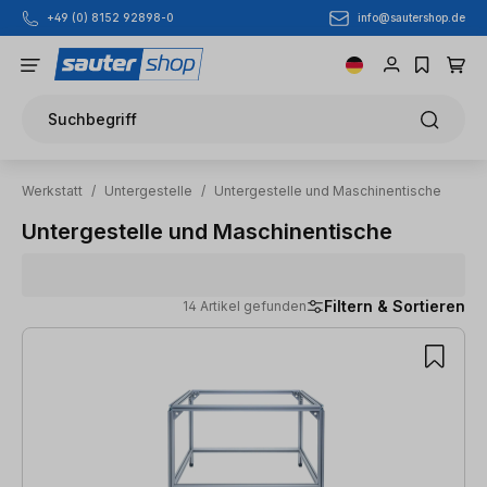
info@sautershop.de
+49 (0) 8152 92898-0
Zum Hauptinhalt springen
Suchbegriff
Werkstatt
/
Untergestelle
/
Untergestelle und Maschinentische
Untergestelle und Maschinentische
Filtern & Sortieren
14 Artikel gefunden
14 Artikel gefunden