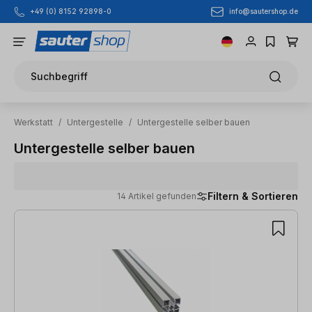
info@sautershop.de
+49 (0) 8152 92898-0
Zum Hauptinhalt springen
Suchbegriff
Werkstatt
/
Untergestelle
/
Untergestelle selber bauen
Untergestelle selber bauen
Filtern & Sortieren
14 Artikel gefunden
14 Artikel gefunden