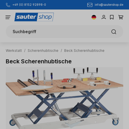
info@sautershop.de
+49 (0) 8152 92898-0
Zum Hauptinhalt springen
Suchbegriff
Werkstatt
/
Scherenhubtische
/
Beck Scherenhubtische
Beck Scherenhubtische