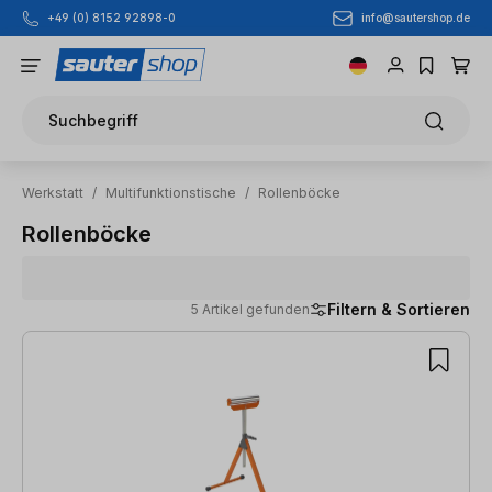
info@sautershop.de
+49 (0) 8152 92898-0
Zum Hauptinhalt springen
Suchbegriff
Werkstatt
/
Multifunktionstische
/
Rollenböcke
Rollenböcke
Filtern & Sortieren
5 Artikel gefunden
5 Artikel gefunden