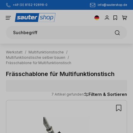
info@sautershop.de
+49 (0) 8152 92898-0
Zum Hauptinhalt springen
Suchbegriff
Werkstatt
/
Multifunktionstische
/
Multifunktionstische selber bauen
/
Frässchablone für Multifunktionstisch
Frässchablone für Multifunktionstisch
Filtern & Sortieren
7 Artikel gefunden
7 Artikel gefunden