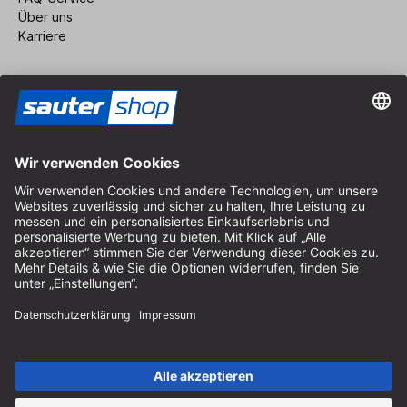
Über uns
Karriere
Vertrag widerrufen
Impressum
AGB
Datenschutz
Cookie-Einstellungen
© 2026 sauter GmbH
inkl. MwSt. / exkl. Versandkosten
* kostenloser Versand ab 150 Euro Bestellwert innerhalb
Deutschlands für die Standard-Paketgrößen - ausgenommen
Sperrgut und Fracht
In Abh. des Lieferlandes kann die MwSt. an der Kasse variieren.