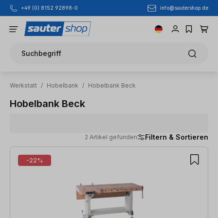
info@sautershop.de
+49 (0) 8152 92898-0
Zum Hauptinhalt springen
Suchbegriff
Werkstatt
/
Hobelbank
/
Hobelbank Beck
Hobelbank Beck
Filtern & Sortieren
2 Artikel gefunden
2 Artikel gefunden
-22%