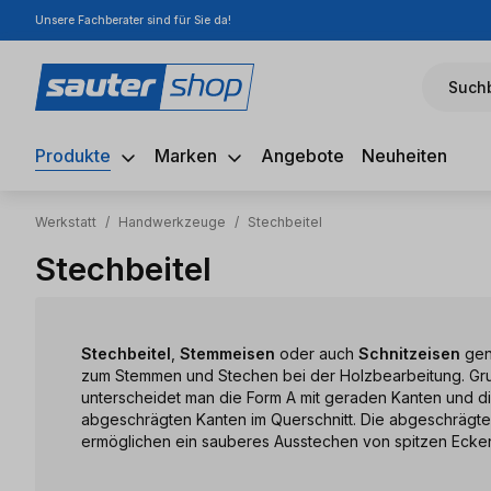
Unsere Fachberater sind für Sie da!
m Hauptinhalt springen
Zur Suche springen
Zur Hauptnavigation springen
Suchb
Produkte
Marken
Angebote
Neuheiten
Werkstatt
/
Handwerkzeuge
/
Stechbeitel
Stechbeitel
Stechbeitel
,
Stemmeisen
oder auch
Schnitzeisen
gen
zum Stemmen und Stechen bei der Holzbearbeitung. Gru
unterscheidet man die Form A mit geraden Kanten und di
abgeschrägten Kanten im Querschnitt. Die abgeschrägte
ermöglichen ein sauberes Ausstechen von spitzen Ecken 