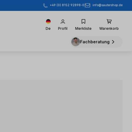
info@sautershop.de
+49 (0) 8152 92898-0
De
Profil
Merkliste
Warenkorb
Fachberatung