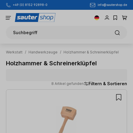
info@sautershop.de
+49 (0) 8152 92898-0
Zum Hauptinhalt springen
Suchbegriff
Werkstatt
/
Handwerkzeuge
/
Holzhammer & Schreinerklüpfel
Holzhammer & Schreinerklüpfel
Filtern & Sortieren
8 Artikel gefunden
8 Artikel gefunden