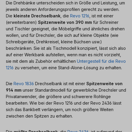
Die Drehbänke unterscheiden sich in Größe und Leistung, um
jeweils anderen Anforderungsprofilen gerecht zu werden.
Die
kleinste Drechselbank
, die
Revo 1216
, ist mit einer
(erweiterbaren)
Spitzenweite von 390 mm
für Schreiner
und Tischler geeignet, die Möbelgriffe und ähnliches drehen
wollen, und für Drechsler, die sich auf kleine Objekte (wie
Schreibgeräte, Drehkreisel, kleine Büchsen usw.)
beschränken. Sie ist als Tischmodell konzipiert, lässt sich also
auf einer Werkbank aufstellen, wenn man es nicht vorzieht,
sie mit dem als Zubehör erhältlichen
Untergestell für die Revo
1216
zu versehen, um eine Stand-Alone-Lösung zu erhalten.
Die
Revo 1836
Drechselbank ist mit einer
Spitzenweite von
914 mm
unser Standardmodell für gewerbliche Drechsler und
Privatanwender, die größere und schwerere Rohlinge
bearbeiten. Wie bei der Revo 1216 und der Revo 2436 lässt
sich das Bankbett verlängern, um noch größere Weiten
zwischen den Spitzen zu erhalten.
Die
größte Drechselbank
, die
Revo 2436
, ist aufgrund der