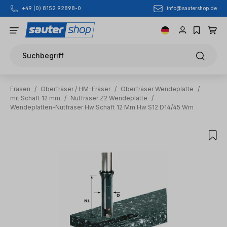
info@sautershop.de
+49 (0) 8152 92898-0
Zum Hauptinhalt springen
Suchbegriff
Fräsen
/
Oberfräser / HM-Fräser
/
Oberfräser Wendeplatte
/
mit Schaft 12 mm
/
Nutfräser Z2 Wendeplatte
/
Wendeplatten-Nutfräser Hw Schaft 12 Mm Hw S12 D14/45 Wm
Bildergalerie überspringen