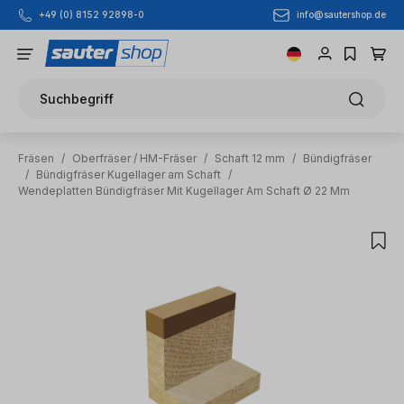
info@sautershop.de
+49 (0) 8152 92898-0
Zum Hauptinhalt springen
Suchbegriff
Fräsen
/
Oberfräser / HM-Fräser
/
Schaft 12 mm
/
Bündigfräser
/
Bündigfräser Kugellager am Schaft
/
Wendeplatten Bündigfräser Mit Kugellager Am Schaft Ø 22 Mm
Bildergalerie überspringen