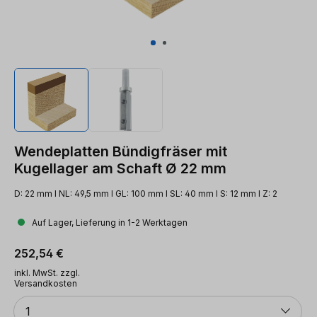
Wendeplatten Bündigfräser mit
Kugellager am Schaft Ø 22 mm
D: 22 mm l NL: 49,5 mm l GL: 100 mm l SL: 40 mm l S: 12 mm l Z: 2
Auf Lager, Lieferung in 1-2 Werktagen
Regulärer Preis:
252,54 €
inkl. MwSt. zzgl.
Versandkosten
Anzahl
1