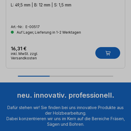
L: 49,5 mm | B: 12 mm | S: 1,5 mm
Art.-Nr.:
E-00517
Auf Lager, Lieferung in 1-2 Werktagen
16,31 €
inkl. MwSt. zzgl.
Versandkosten
neu. innovativ. professionell.
Dafür stehen wir! Sie finden bei uns innovative Produkte aus
der Holzbearbeitung.
Dabei konzentrieren wir uns im Kern auf die Bereiche Fräsen,
Sägen und Bohren.