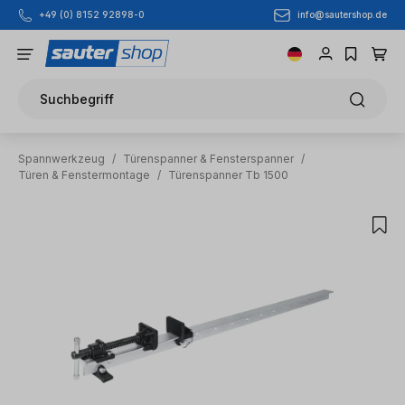
info@sautershop.de
+49 (0) 8152 92898-0
Zum Hauptinhalt springen
Suchbegriff
Spannwerkzeug
/
Türenspanner & Fensterspanner
/
Türen & Fenstermontage
/
Türenspanner Tb 1500
Bildergalerie überspringen