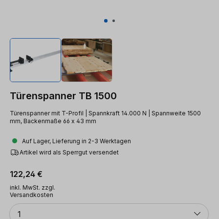
Türenspanner TB 1500
Türenspanner mit T-Profil | Spannkraft 14.000 N | Spannweite 1500
mm, Backenmaße 66 x 43 mm
Auf Lager, Lieferung in 2-3 Werktagen
Artikel wird als Sperrgut versendet
Regulärer Preis:
122,24 €
inkl. MwSt. zzgl.
Versandkosten
Anzahl
1