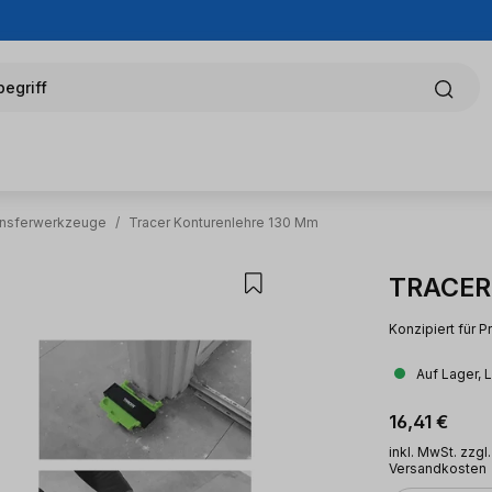
egriff
ransferwerkzeuge
/
Tracer Konturenlehre 130 Mm
TRACER 
Konzipiert für P
Auf Lager, 
Regulärer Pr
16,41 €
inkl. MwSt. zzgl.
Versandkosten