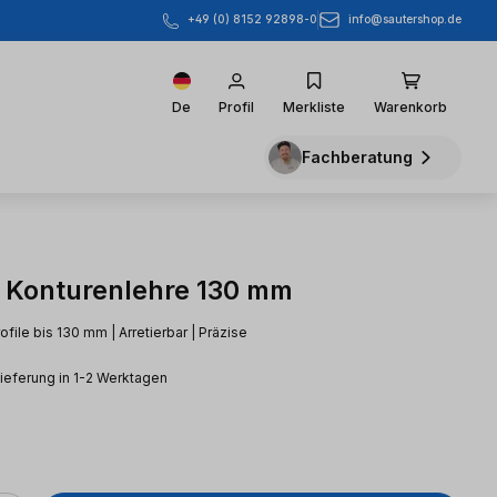
info@sautershop.de
+49 (0) 8152 92898-0
De
Profil
Merkliste
Warenkorb
Fachberatung
Konturenlehre 130 mm
rofile bis 130 mm | Arretierbar | Präzise
Lieferung in 1-2 Werktagen
eis: