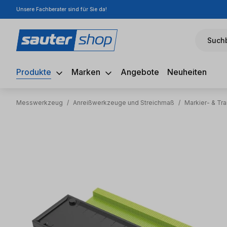
Unsere Fachberater sind für Sie da!
m Hauptinhalt springen
Zur Suche springen
Zur Hauptnavigation springen
Suchb
Produkte
Marken
Angebote
Neuheiten
Messwerkzeug
/
Anreißwerkzeuge und Streichmaß
/
Markier- & T
Bildergalerie überspringen