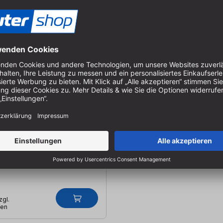
efloch-Bleistift im
 bis 145 mm Tiefe |
 Anspitzer | Mit
enclip
ADP2
, Lieferung in 1-2 Werktagen
zgl.
ten