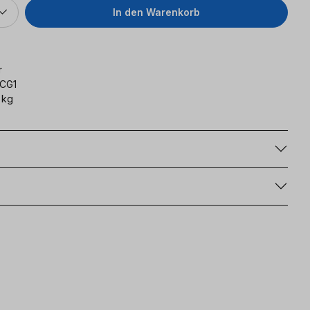
In den Warenkorb
r
CG1
 kg
g