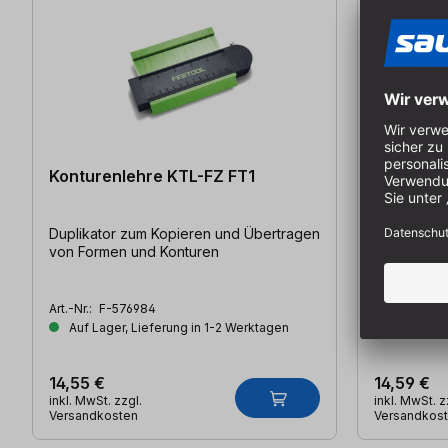
Konturenlehre KTL-FZ FT1
TRACER Ti
Holster
Duplikator zum Kopieren und Übertragen
Markierung
von Formen und Konturen
Integrierter
Hemd-/Hos
Art.-Nr.:
F-576984
Art.-Nr.:
TR-
Auf Lager, Lieferung in 1-2 Werktagen
Auf Lager
14,55 €
14,59 €
inkl. MwSt. zzgl.
inkl. MwSt. z
Versandkosten
Versandkos