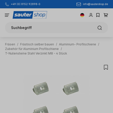
info@sautershop.de
+49 (0) 8152 92898-0
Zum Hauptinhalt springen
Suchbegriff
Fräsen
/
Frästisch selber bauen
/
Aluminium- Profilschiene
/
Zubehör für Aluminium Profilschiene
/
T-Nutensteine Stahl Verzinkt M8 - 4 Stück
Bildergalerie überspringen