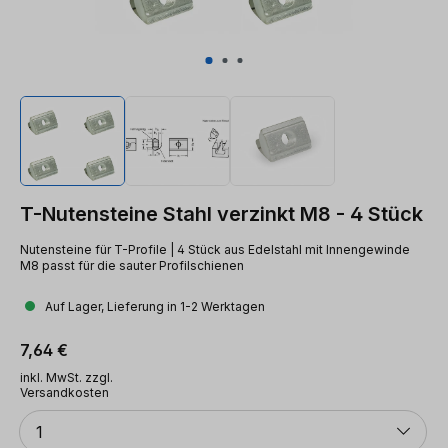
T-Nutensteine Stahl verzinkt M8 - 4 Stück
Nutensteine für T-Profile | 4 Stück aus Edelstahl mit Innengewinde
M8 passt für die sauter Profilschienen
Auf Lager, Lieferung in 1-2 Werktagen
Regulärer Preis:
7,64 €
inkl. MwSt. zzgl.
Versandkosten
Anzahl
1