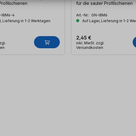
Profilschienen
für die sauter Profilschienen
-I8M6-4
Art.-Nr.:
GN-I8M6
, Lieferung in 1-2 Werktagen
Auf Lager, Lieferung in 1-2 W
2,45 €
zgl.
inkl. MwSt. zzgl.
ten
Versandkosten