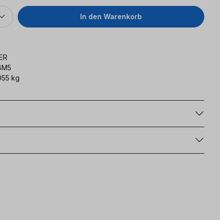
In den Warenkorb
ER
8M5
055 kg
g