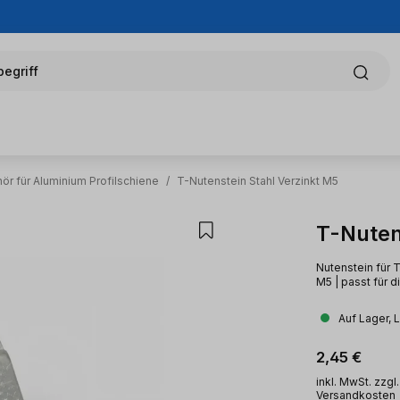
egriff
ör für Aluminium Profilschiene
/
T-Nutenstein Stahl Verzinkt M5
T-Nuten
Nutenstein für T
M5 | passt für d
Auf Lager, 
Regulärer Pr
2,45 €
inkl. MwSt. zzgl.
Versandkosten