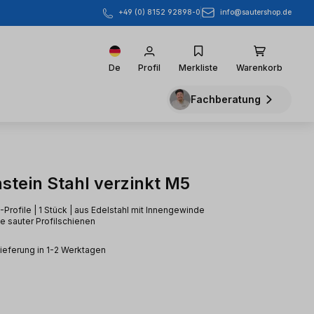
info@sautershop.de
+49 (0) 8152 92898-0
De
Profil
Merkliste
Warenkorb
Fachberatung
stein Stahl verzinkt M5
-Profile | 1 Stück | aus Edelstahl mit Innengewinde
ie sauter Profilschienen
Lieferung in 1-2 Werktagen
eis: