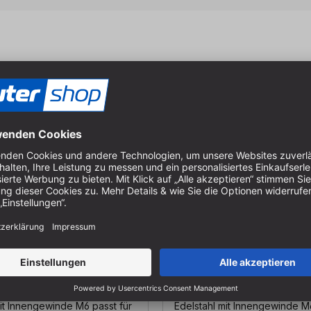
eine Stahl verzinkt M6 -
T-Nutenstein Stahl verzi
ür T-Profile | 4 Stück aus
Nutenstein für T-Profile | 1 Stück |
 Innengewinde M6 passt für
Edelstahl mit Innengewinde M6