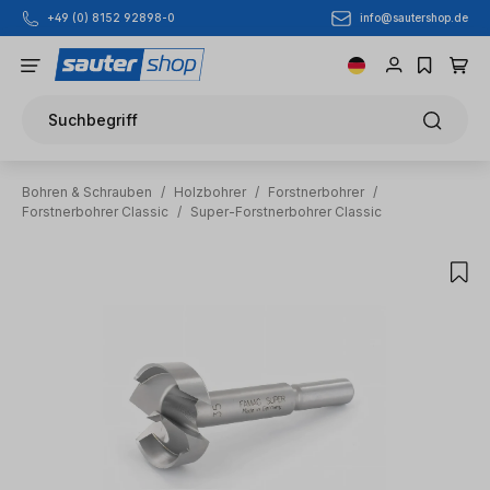
info@sautershop.de
+49 (0) 8152 92898-0
Zum Hauptinhalt springen
Suchbegriff
Bohren & Schrauben
/
Holzbohrer
/
Forstnerbohrer
/
Forstnerbohrer Classic
/
Super-Forstnerbohrer Classic
Bildergalerie überspringen