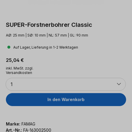
SUPER-Forstnerbohrer Classic
AØ: 25 mm | SØ: 10 mm | NL: 57 mm | GL: 90 mm
Auf Lager, Lieferung in 1-2 Werktagen
Regulärer Preis:
25,04 €
inkl. MwSt. zzgl.
Versandkosten
Anzahl
1
In den Warenkorb
Marke:
FAMAG
Art.-Nr.:
FA-163002500