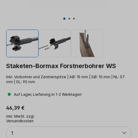
Staketen-Bormax Forstnerbohrer WS
Inkl. Vorbohrer und Zentrierspitze | AØ: 15 mm | SØ: 10 mm | NL: 57
mm | GL: 90 mm
Auf Lager, Lieferung in 1-2 Werktagen
Regulärer Preis:
46,39 €
inkl. MwSt. zzgl.
Versandkosten
Anzahl
1