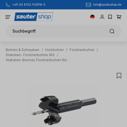
info@sautershop.de
+49 (0) 8152 92898-0
Zum Hauptinhalt springen
Suchbegriff
Bohren & Schrauben
/
Holzbohrer
/
Forstnerbohrer
/
Staketen- Forstnerbohrer WS
/
Staketen-Bormax Forstnerbohrer Ws
Bildergalerie überspringen