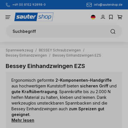
info@sautershop.de
+49 (0) 8152 92898-0
Zum Hauptinhalt springen
Suchbegriff
Spannwerkzeug
/
BESSEY Schraubzwingen
/
Bessey Einhandzwingen
/
Bessey Einhandzwingen EZS
Bessey Einhandzwingen EZS
Ergonomisch geformte
2-Komponenten-Handgriffe
aus hochwertigem Kunststoff bieten
sicheren Griff
und
gute Kraftübertragung
. Spannkräfte bis zu 2.000 N
helfen Material zu halten, kleben und leimen. Dank
werkzeuglos umsteckbaren Spannbacken sind die
Bessey Einhandzwingen auch
zum Spreizen gut
geeignet
.
Mehr lesen