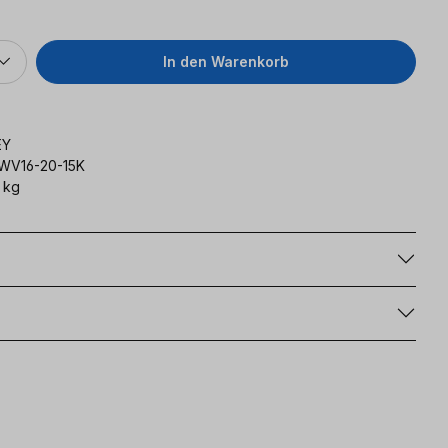
In den Warenkorb
EY
WV16-20-15K
 kg
g