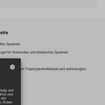
eile
elles Spannen
bügel für federndes und elastisches Spannen
ladung (TWV)
mit abgerundeten Trapezgewindelspiel und werkzeuglos