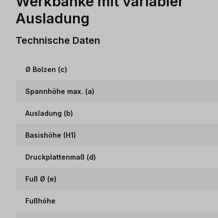
Werkbänke mit variabler
Ausladung
Technische Daten
Ø Bolzen (c)
Spannhöhe max. (a)
Ausladung (b)
Basishöhe (H1)
Druckplattenmaß (d)
Fuß Ø (e)
Fußhöhe