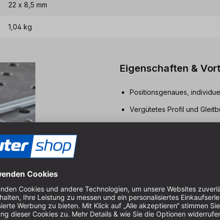
22 x 8,5 mm
1,04 kg
Eigenschaften & Vort
Positionsgenaues, individu
Vergütetes Profil und Gleit
Stufenlos verstellbare Aus
Hochwertiger Knebelgriff 
wechselbarer Druckplatte