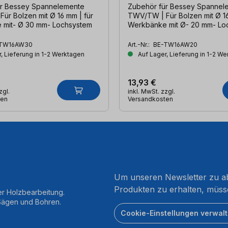
ür Bessey Spannelemente
Zubehör für Bessey Spannel
ür Bolzen mit Ø 16 mm | für
TWV/TW | Für Bolzen mit Ø 16
 mit- Ø 30 mm- Lochsystem
Werkbänke mit Ø- 20 mm- Lo
TW16AW30
Art.-Nr.:
BE-TW16AW20
, Lieferung in 1-2 Werktagen
Auf Lager, Lieferung in 1-2 W
13,93 €
zgl.
inkl. MwSt. zzgl.
ten
Versandkosten
Um unseren Newsletter zu ab
Produkten zu erhalten, müss
er Holzbearbeitung.
 Sägen und Bohren.
Cookie-Einstellungen verwal