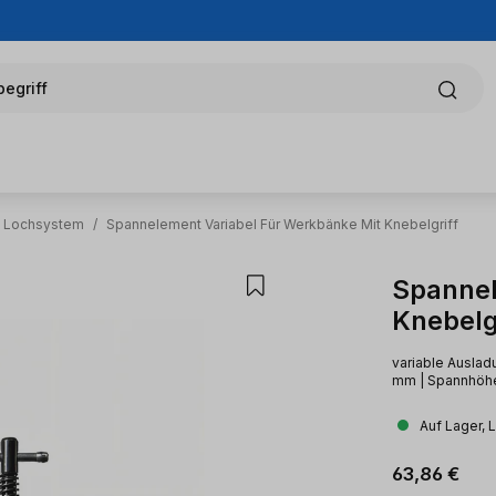
egriff
m Lochsystem
/
Spannelement Variabel Für Werkbänke Mit Knebelgriff
Spannel
Knebelg
variable Auslad
mm | Spannhöhe
Auf Lager, 
Regulärer Pr
63,86 €