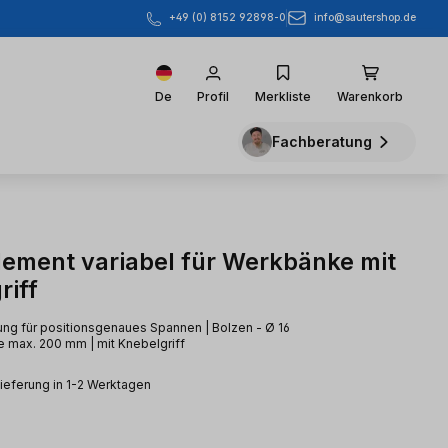
info@sautershop.de
+49 (0) 8152 92898-0
De
Profil
Merkliste
Warenkorb
Fachberatung
ement variabel für Werkbänke mit
riff
ung für positionsgenaues Spannen | Bolzen - Ø 16
 max. 200 mm | mit Knebelgriff
Lieferung in 1-2 Werktagen
eis: