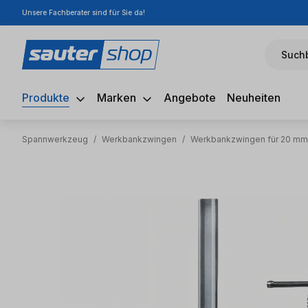
Unsere Fachberater sind für Sie da!
m Hauptinhalt springen
Zur Suche springen
Zur Hauptnavigation springen
Suchb
Produkte
Marken
Angebote
Neuheiten
Spannwerkzeug
/
Werkbankzwingen
/
Werkbankzwingen für 20 m
Bildergalerie überspringen