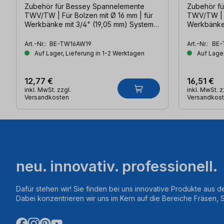
Zubehör für Bessey Spannelemente
Zubehör f
TWV/TW | Für Bolzen mit Ø 16 mm | für
TWV/TW | F
Werkbänke mit 3/4" (19,05 mm) System
Werkbänke
und 19mm System
Art.-Nr.:
BE-TW16AW19
Art.-Nr.:
BE-
Auf Lager, Lieferung in 1-2 Werktagen
Auf Lager
12,77 €
16,51 €
inkl. MwSt. zzgl.
inkl. MwSt. z
Versandkosten
Versandkos
neu. innovativ. professionell.
Dafür stehen wir! Sie finden bei uns innovative Produkte aus d
Dabei konzentrieren wir uns im Kern auf die Bereiche Fräsen,