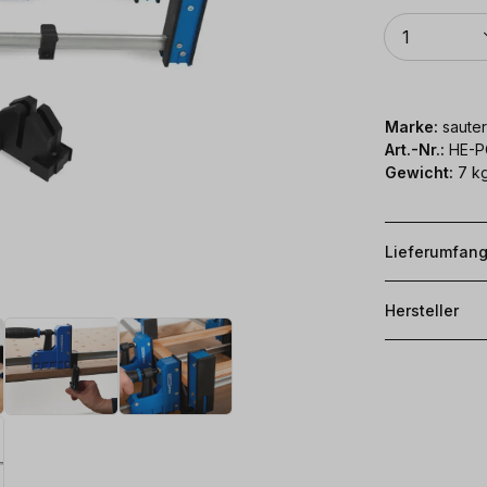
Anzahl
1
Marke:
sauter
Art.-Nr.:
HE-P
Gewicht:
7 k
Lieferumfan
Hersteller