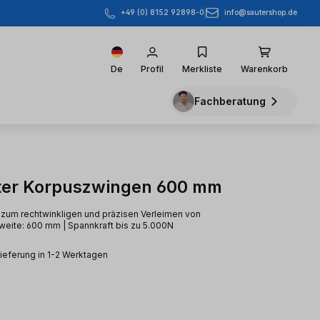
info@sautershop.de
+49 (0) 8152 92898-0
De
Profil
Merkliste
Warenkorb
Fachberatung
ter Korpuszwingen 600 mm
 zum rechtwinkligen und präzisen Verleimen von
eite: 600 mm | Spannkraft bis zu 5.000N
Lieferung in 1-2 Werktagen
eis: