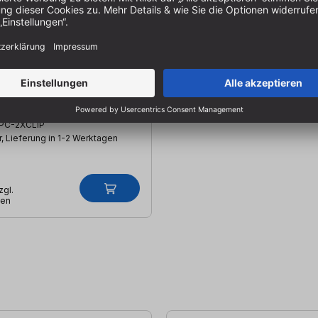
halter für sauter
ingen (2 Stück)
ter für Sauter
en (2 Stück ) | praktisch |
chützt die Zwinge
PC-2XCLIP
, Lieferung in 1-2 Werktagen
zgl.
ten