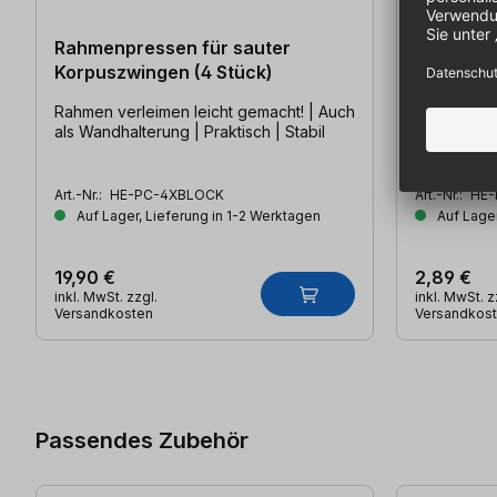
Rahmenpressen für sauter
Abstands
Korpuszwingen (4 Stück)
Korpuszw
Rahmen verleimen leicht gemacht! | Auch
Abstandshal
als Wandhalterung | Praktisch | Stabil
Korpuszwing
einfach | s
Art.-Nr.:
HE-PC-4XBLOCK
Art.-Nr.:
HE-
Auf Lager, Lieferung in 1-2 Werktagen
Auf Lager
19,90 €
2,89 €
inkl. MwSt. zzgl.
inkl. MwSt. z
Versandkosten
Versandkos
Produktgalerie überspringen
Passendes Zubehör