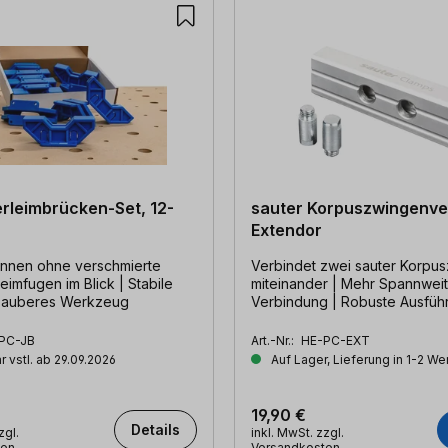
erleimbrücken-Set, 12-
sauter Korpuszwingenve
Extendor
nnen ohne verschmierte
Verbindet zwei sauter Korpu
eimfugen im Blick | Stabile
miteinander | Mehr Spannweite | Stabile
 Sauberes Werkzeug
Verbindung | Robuste Ausfüh
PC-JB
Art.-Nr.:
HE-PC-EXT
r vstl. ab 29.09.2026
Auf Lager, Lieferung in 1-2 W
19,90 €
Details
zgl.
inkl. MwSt. zzgl.
ten
Versandkosten