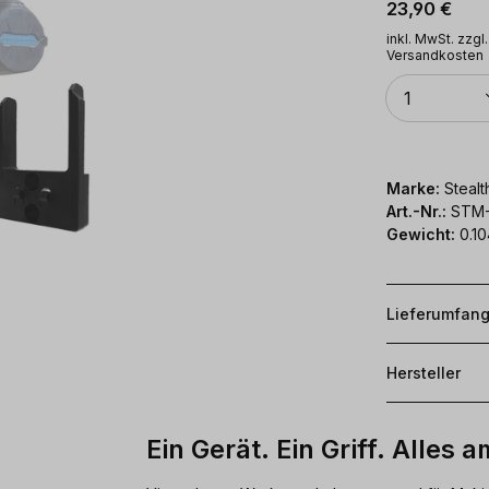
Regulärer Pr
23,90 €
inkl. MwSt. zzgl.
Versandkosten
Anzahl
1
Marke:
Stealt
Art.-Nr.:
STM-
Gewicht:
0.10
Lieferumfan
Hersteller
Ein Gerät. Ein Griff. Alles a