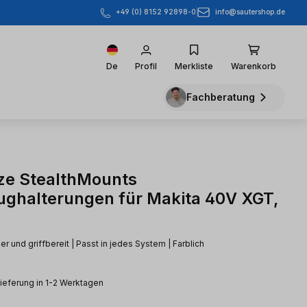
info@sautershop.de
+49 (0) 8152 92898-0
De
Profil
Merkliste
Warenkorb
Fachberatung
e StealthMounts
ghalterungen für Makita 40V XGT,
 und griffbereit | Passt in jedes System | Farblich
Lieferung in 1-2 Werktagen