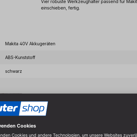
Vier robuste Werkzeughalter passend für Maki
einschieben, fertig.
Makita 40V Akkugeräten
ABS-Kunststoff
schwarz
Eigenschaften & Vort
StealthMounts Tool Mounts
organisiert und griffbereit.
Die Werkzeuge werden siche
Werkzeug einfach auf den Ha