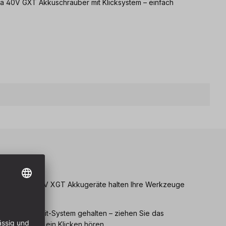
ta 40V GXT Akkuschrauber mit Klicksystem – einfach
eile
 für Makita 40V XGT Akkugeräte halten Ihre Werkzeuge
r im Snap‑Fit‑System gehalten – ziehen Sie das
lter, bis Sie ein Klicken hören.