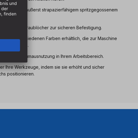
ritannien aus äußerst strapazierfähigem spritzgegossenem
versenkte Schraublöcher zur sicheren Befestigung.
ind in verschiedenen Farben erhältlich, die zur Maschine
g erleichtern.
 maximale Raumausnutzung in Ihrem Arbeitsbereich.
ter Ihre Werkzeuge, indem sie sie erhöht und sicher
hs positionieren.