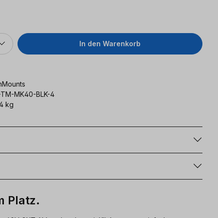
eis:
In den Warenkorb
hMounts
TM-MK40-BLK-4
4 kg
g
m Platz.