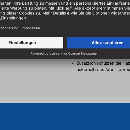
Die Halter werden in Großb
ABS‑Kunststoff hergestellt.
Jeder Halter verfügt über 
StealthMounts Tool Mounts s
passen und so die Zuordnun
Das Design ermöglicht eine
Zusätzlich schützen die Hal
außerhalb des Arbeitsbereic