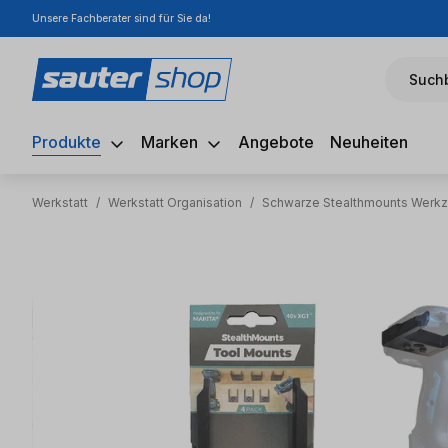
Unsere Fachberater sind für Sie da!
m Hauptinhalt springen
Zur Suche springen
Zur Hauptnavigation springen
Suchb
Produkte
Marken
Angebote
Neuheiten
Werkstatt
/
Werkstatt Organisation
/
Schwarze Stealthmounts Werkze
Bildergalerie überspringen