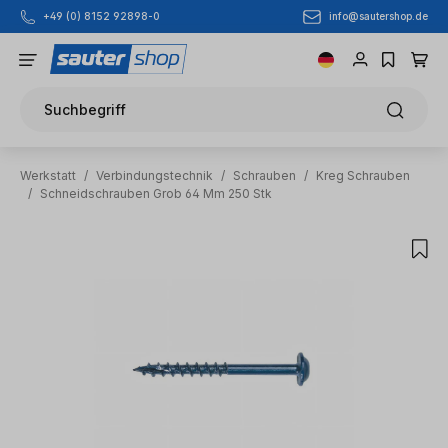
info@sautershop.de
+49 (0) 8152 92898-0
Zum Hauptinhalt springen
Suchbegriff
Werkstatt
/
Verbindungstechnik
/
Schrauben
/
Kreg Schrauben
/
Schneidschrauben Grob 64 Mm 250 Stk
Bildergalerie überspringen