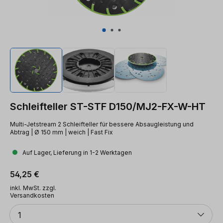
Schleifteller ST-STF D150/MJ2-FX-W-HT
Multi-Jetstream 2 Schleifteller für bessere Absaugleistung und
Abtrag | Ø 150 mm | weich | Fast Fix
Auf Lager, Lieferung in 1-2 Werktagen
Regulärer Preis:
54,25 €
inkl. MwSt. zzgl.
Versandkosten
Anzahl
1