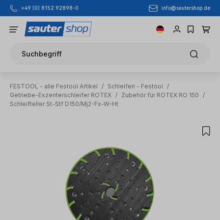
info@sautershop.de
+49 (0) 8152 92898-0
Zum Hauptinhalt springen
Suchbegriff
FESTOOL - alle Festool Artikel
/
Schleifen - Festool
/
Getriebe-Exzenterschleifer ROTEX
/
Zubehör für ROTEX RO 150
/
Schleifteller St-Stf D150/Mj2-Fx-W-Ht
Bildergalerie überspringen