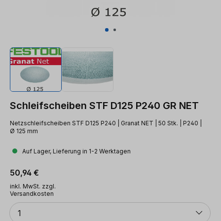
Schleifscheiben STF D125 P240 GR NET
Netzschleifscheiben STF D125 P240 | Granat NET | 50 Stk. | P240 |
Ø 125 mm
Auf Lager, Lieferung in 1-2 Werktagen
Regulärer Preis:
50,94 €
inkl. MwSt. zzgl.
Versandkosten
Anzahl
1