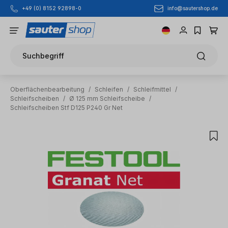
info@sautershop.de
+49 (0) 8152 92898-0
Zum Hauptinhalt springen
Suchbegriff
Oberflächenbearbeitung
/
Schleifen
/
Schleifmittel
/
Schleifscheiben
/
Ø 125 mm Schleifscheibe
/
Schleifscheiben Stf D125 P240 Gr Net
Bildergalerie überspringen