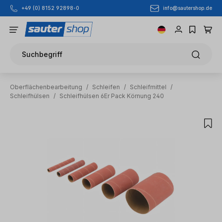
info@sautershop.de
+49 (0) 8152 92898-0
Zum Hauptinhalt springen
Suchbegriff
Oberflächenbearbeitung
/
Schleifen
/
Schleifmittel
/
Schleifhülsen
/
Schleifhülsen 6Er Pack Körnung 240
Bildergalerie überspringen