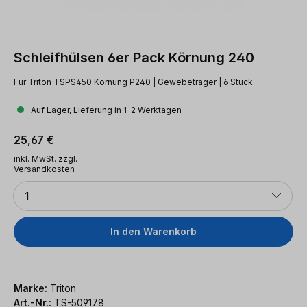
Schleifhülsen 6er Pack Körnung 240
Für Triton TSPS450 Körnung P240 | Gewebeträger | 6 Stück
Auf Lager, Lieferung in 1-2 Werktagen
Regulärer Preis:
25,67 €
inkl. MwSt. zzgl.
Versandkosten
Anzahl
1
In den Warenkorb
Marke:
Triton
Art.-Nr.:
TS-509178