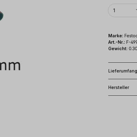
Anzahl
1
Marke:
Festoo
Art.-Nr.:
F-49
Gewicht:
0.30
Lieferumfan
Hersteller