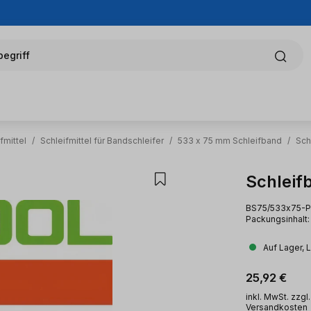
egriff
fmittel
/
Schleifmittel für Bandschleifer
/
533 x 75 mm Schleifband
/
Sch
Schleif
BS75/533x75-P8
Packungsinhalt: 
Auf Lager, 
Regulärer Pr
25,92 €
inkl. MwSt. zzgl.
Versandkosten