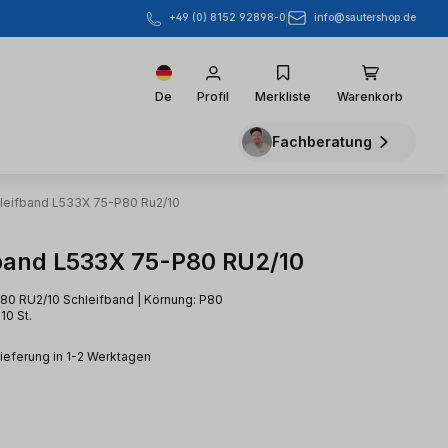
info@sautershop.de
+49 (0) 8152 92898-0
De
Profil
Merkliste
Warenkorb
Fachberatung
leifband L533X 75-P80 Ru2/10
band L533X 75-P80 RU2/10
0 RU2/10 Schleifband | Körnung: P80
10 St.
Lieferung in 1-2 Werktagen
eis: