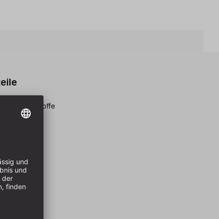
eile
für Holzwerkstoffe