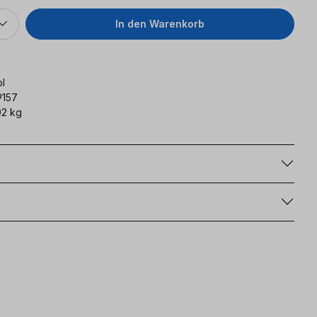
In den Warenkorb
l
9157
2 kg
g