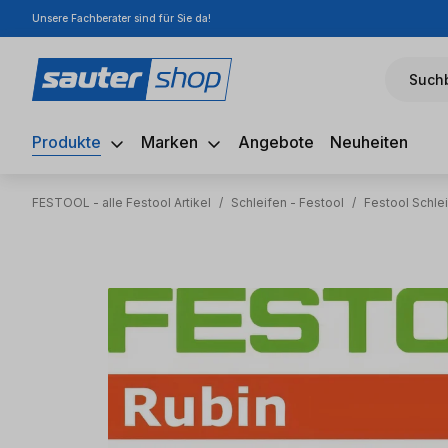
Unsere Fachberater sind für Sie da!
m Hauptinhalt springen
Zur Suche springen
Zur Hauptnavigation springen
Suchb
Produkte
Marken
Angebote
Neuheiten
FESTOOL - alle Festool Artikel
/
Schleifen - Festool
/
Festool Schlei
Bildergalerie überspringen