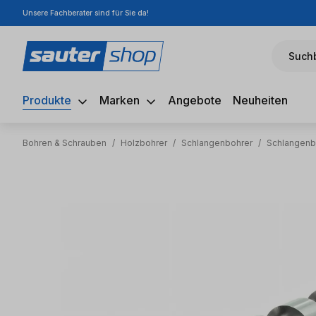
Unsere Fachberater sind für Sie da!
m Hauptinhalt springen
Zur Suche springen
Zur Hauptnavigation springen
Suchb
Produkte
Marken
Angebote
Neuheiten
Bohren & Schrauben
/
Holzbohrer
/
Schlangenbohrer
/
Schlangenb
Bildergalerie überspringen