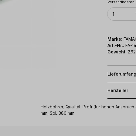
Versandkosten
Anzahl
1
Marke:
FAMA
Art.-Nr.:
FA-1
Gewicht:
2.92
Lieferumfan
Hersteller
Holzbohrer; Qualität: Profi (für hohen Anspr
mm, SpL 380 mm