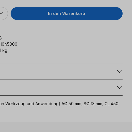
In den Warenkorb
G
41045000
1 kg
g
uch an Werkzeug und Anwendung) AØ 50 mm, SØ 13 mm, GL 450