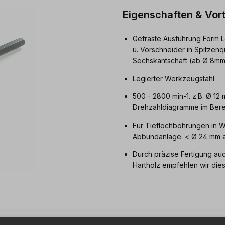
Eigenschaften & Vort
Gefräste Ausführung Form L
u. Vorschneider in Spitzenq
Sechskantschaft (ab Ø 8mm
Legierter Werkzeugstahl
500 - 2800 min-1. z.B. Ø 12
Drehzahldiagramme im Berei
Für Tieflochbohrungen in W
Abbundanlage. < Ø 24 mm a
Durch präzise Fertigung au
Hartholz empfehlen wir die