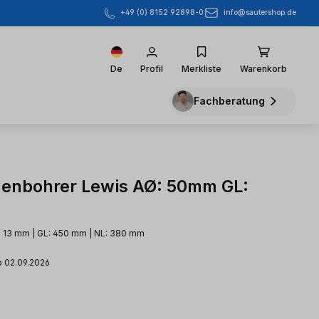
info@sautershop.de
+49 (0) 8152 92898-0
De
Profil
Merkliste
Warenkorb
Fachberatung
enbohrer Lewis AØ: 50mm GL:
: 13 mm | GL: 450 mm | NL: 380 mm
b 02.09.2026
eis: