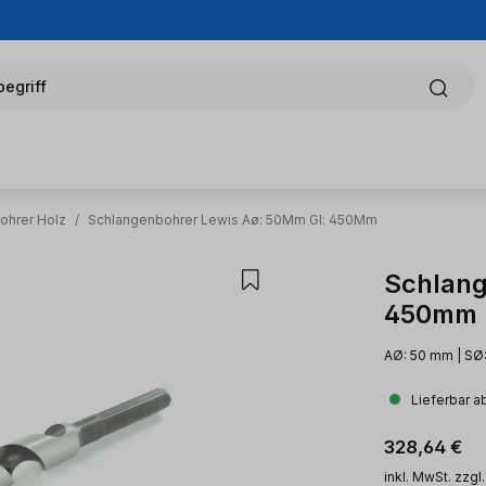
egriff
ohrer Holz
/
Schlangenbohrer Lewis Aø: 50Mm Gl: 450Mm
Schlang
450mm
AØ: 50 mm | SØ
Lieferbar a
Regulärer Pr
328,64 €
inkl. MwSt. zzgl.