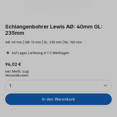
Schlangenbohrer Lewis AØ: 40mm GL:
235mm
AØ: 40 mm | SØ: 13 mm | GL: 235 mm | NL: 160 mm
Auf Lager, Lieferung in 1-2 Werktagen
Regulärer Preis:
96,02 €
inkl. MwSt. zzgl.
Versandkosten
Anzahl
1
In den Warenkorb