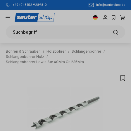
info@sautershop.de
+49 (0) 8152 92898-0
Zum Hauptinhalt springen
Suchbegriff
Bohren & Schrauben
/
Holzbohrer
/
Schlangenbohrer
/
Schlangenbohrer Holz
/
Schlangenbohrer Lewis Aø: 40Mm Gl: 235Mm
Bildergalerie überspringen