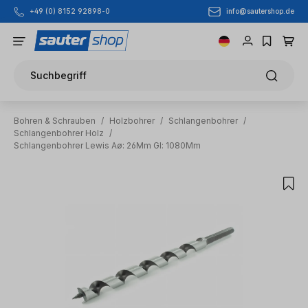
info@sautershop.de
+49 (0) 8152 92898-0
Zum Hauptinhalt springen
Suchbegriff
Bohren & Schrauben
/
Holzbohrer
/
Schlangenbohrer
/
Schlangenbohrer Holz
/
Schlangenbohrer Lewis Aø: 26Mm Gl: 1080Mm
Bildergalerie überspringen