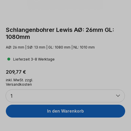
Schlangenbohrer Lewis AØ: 26mm GL:
1080mm
AØ: 26 mm | SØ: 13 mm | GL: 1080 mm | NL: 1010 mm
Lieferzeit 3-8 Werktage
Regulärer Preis:
209,77 €
inkl. MwSt. zzgl.
Versandkosten
Anzahl
1
In den Warenkorb