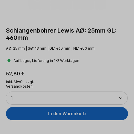
Schlangenbohrer Lewis AØ: 25mm GL:
460mm
AØ: 25 mm | SØ: 13 mm | GL: 460 mm | NL: 400 mm
Auf Lager, Lieferung in 1-2 Werktagen
Regulärer Preis:
52,80 €
inkl. MwSt. zzgl.
Versandkosten
Anzahl
1
In den Warenkorb