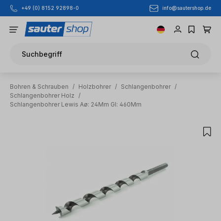
info@sautershop.de
+49 (0) 8152 92898-0
Zum Hauptinhalt springen
Suchbegriff
Bohren & Schrauben
/
Holzbohrer
/
Schlangenbohrer
/
Schlangenbohrer Holz
/
Schlangenbohrer Lewis Aø: 24Mm Gl: 460Mm
Bildergalerie überspringen