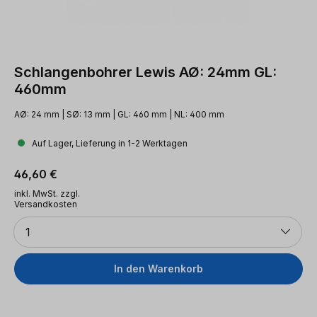
Schlangenbohrer Lewis AØ: 24mm GL:
460mm
AØ: 24 mm | SØ: 13 mm | GL: 460 mm | NL: 400 mm
Auf Lager, Lieferung in 1-2 Werktagen
Regulärer Preis:
46,60 €
inkl. MwSt. zzgl.
Versandkosten
Anzahl
1
In den Warenkorb