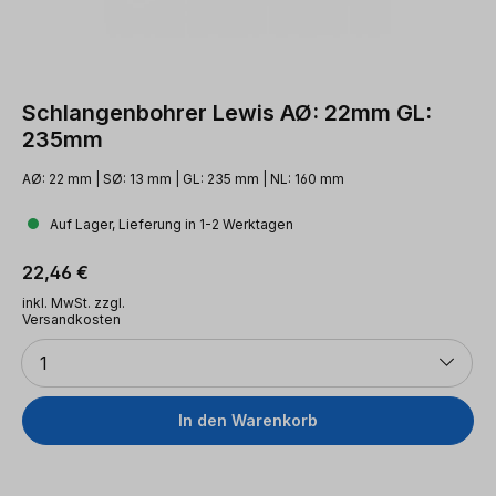
Schlangenbohrer Lewis AØ: 22mm GL:
235mm
AØ: 22 mm | SØ: 13 mm | GL: 235 mm | NL: 160 mm
Auf Lager, Lieferung in 1-2 Werktagen
Regulärer Preis:
22,46 €
inkl. MwSt. zzgl.
Versandkosten
Anzahl
1
In den Warenkorb