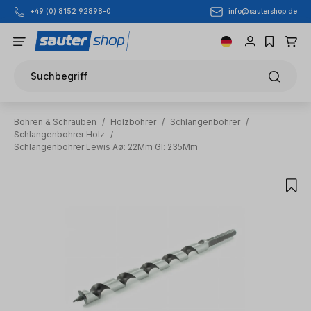
info@sautershop.de
+49 (0) 8152 92898-0
Zum Hauptinhalt springen
Suchbegriff
Bohren & Schrauben
/
Holzbohrer
/
Schlangenbohrer
/
Schlangenbohrer Holz
/
Schlangenbohrer Lewis Aø: 22Mm Gl: 235Mm
Bildergalerie überspringen