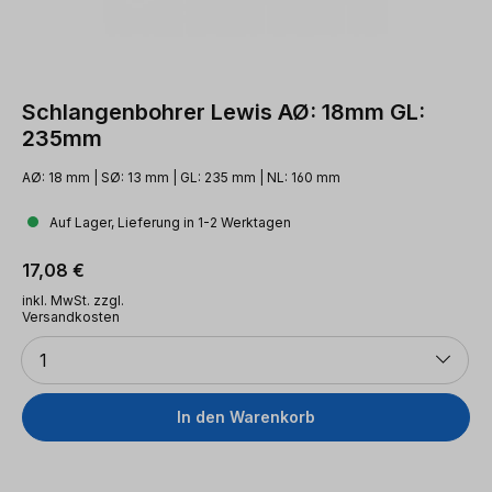
Schlangenbohrer Lewis AØ: 18mm GL:
235mm
AØ: 18 mm | SØ: 13 mm | GL: 235 mm | NL: 160 mm
Auf Lager, Lieferung in 1-2 Werktagen
Regulärer Preis:
17,08 €
inkl. MwSt. zzgl.
Versandkosten
Anzahl
1
In den Warenkorb