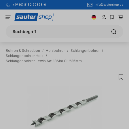
info@sautershop.de
+49 (0) 8152 92898-0
Zum Hauptinhalt springen
Suchbegriff
Bohren & Schrauben
/
Holzbohrer
/
Schlangenbohrer
/
Schlangenbohrer Holz
/
Schlangenbohrer Lewis Aø: 18Mm Gl: 235Mm
Bildergalerie überspringen