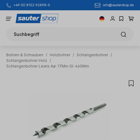
info@sautershop.de
+49 (0) 8152 92898-0
Zum Hauptinhalt springen
Suchbegriff
Bohren & Schrauben
/
Holzbohrer
/
Schlangenbohrer
/
Schlangenbohrer Holz
/
Schlangenbohrer Lewis Aø: 17Mm Gl: 460Mm
Bildergalerie überspringen