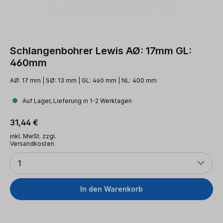
Schlangenbohrer Lewis AØ: 17mm GL:
460mm
AØ: 17 mm | SØ: 13 mm | GL: 460 mm | NL: 400 mm
Auf Lager, Lieferung in 1-2 Werktagen
Regulärer Preis:
31,44 €
inkl. MwSt. zzgl.
Versandkosten
Anzahl
1
In den Warenkorb