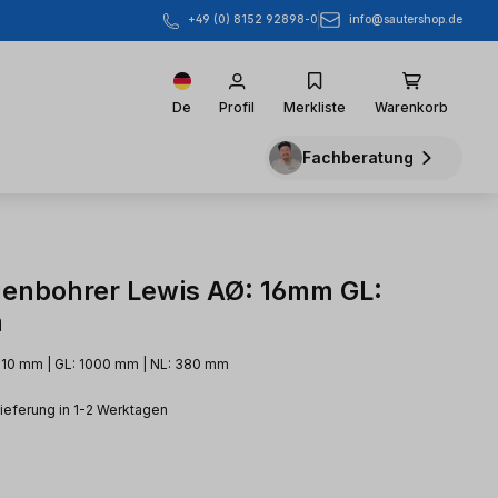
info@sautershop.de
+49 (0) 8152 92898-0
De
Profil
Merkliste
Warenkorb
Fachberatung
enbohrer Lewis AØ: 16mm GL:
m
 10 mm | GL: 1000 mm | NL: 380 mm
Lieferung in 1-2 Werktagen
eis: