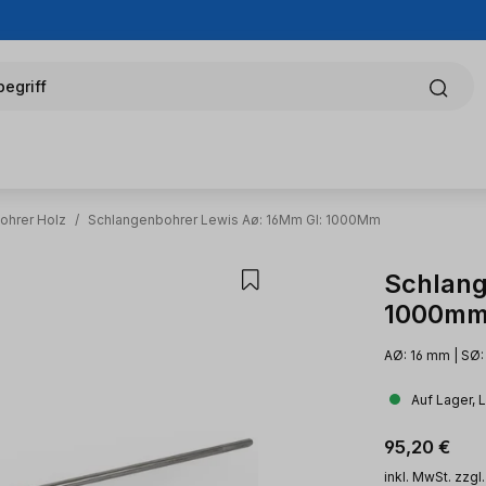
egriff
ohrer Holz
/
Schlangenbohrer Lewis Aø: 16Mm Gl: 1000Mm
Schlang
1000m
AØ: 16 mm | SØ:
Auf Lager, 
Regulärer Pr
95,20 €
inkl. MwSt. zzgl.