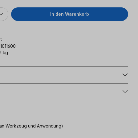
In den Warenkorb
G
41011600
6 kg
g
uch an Werkzeug und Anwendung)