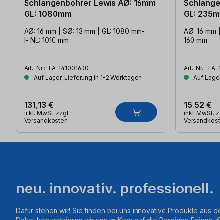
Schlangenbohrer Lewis AØ: 16mm
Schlange
GL: 1080mm
GL: 235
AØ: 16 mm | SØ: 13 mm | GL: 1080 mm-
AØ: 16 mm |
l- NL: 1010 mm
160 mm
Art.-Nr.:
FA-141001600
Art.-Nr.:
FA-
Auf Lager, Lieferung in 1-2 Werktagen
Auf Lager
131,13 €
15,52 €
inkl. MwSt. zzgl.
inkl. MwSt. z
Versandkosten
Versandkos
neu. innovativ. professionell.
Dafür stehen wir! Sie finden bei uns innovative Produkte aus d
Dabei konzentrieren wir uns im Kern auf die Bereiche Fräsen,