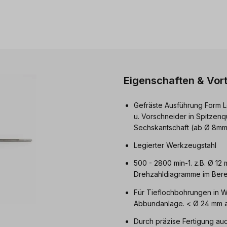
Eigenschaften & Vort
Gefräste Ausführung Form L
u. Vorschneider in Spitzenq
Sechskantschaft (ab Ø 8mm
Legierter Werkzeugstahl
500 - 2800 min-1. z.B. Ø 12
Drehzahldiagramme im Berei
Für Tieflochbohrungen in W
Abbundanlage. < Ø 24 mm a
Durch präzise Fertigung au