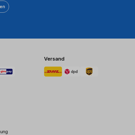
ten
Versand
gung