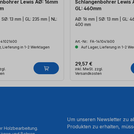
nbohrer Lewis AØ: 16mm
Schlangenbohrer Lewis 
mm
GL: 460mm
 SØ: 13 mm | GL: 235 mm | NL:
AØ: 16 mm | SØ: 13 mm | GL: 4
400 mm
141021600
Art.-Nr.:
FA-141041600
, Lieferung in 1-2 Werktagen
Auf Lager, Lieferung in 1-2 W
29,57 €
zgl.
inkl. MwSt. zzgl.
ten
Versandkosten
Um unseren Newsletter zu ab
Produkten zu erhalten, müss
er Holzbearbeitung.
 Sägen und Bohren.