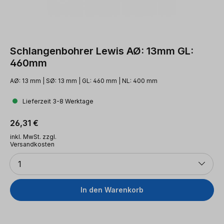
Schlangenbohrer Lewis AØ: 13mm GL:
460mm
AØ: 13 mm | SØ: 13 mm | GL: 460 mm | NL: 400 mm
Lieferzeit 3-8 Werktage
Regulärer Preis:
26,31 €
inkl. MwSt. zzgl.
Versandkosten
Anzahl
1
In den Warenkorb