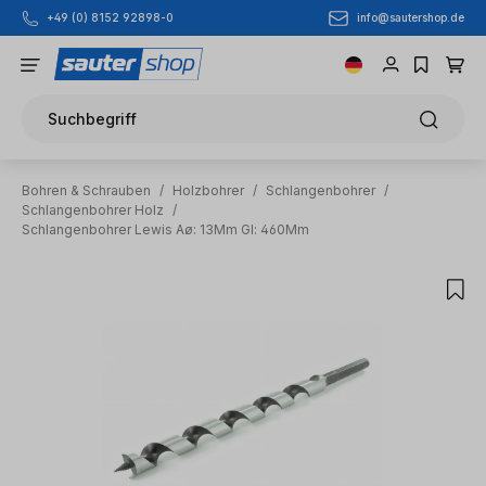
info@sautershop.de
+49 (0) 8152 92898-0
Zum Hauptinhalt springen
Suchbegriff
Bohren & Schrauben
/
Holzbohrer
/
Schlangenbohrer
/
Schlangenbohrer Holz
/
Schlangenbohrer Lewis Aø: 13Mm Gl: 460Mm
Bildergalerie überspringen